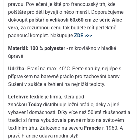
pravdu. Povlečení je šité pro francouzský trh, kde
polštáře pro děti bývají o něco menší. Doporučujeme
dokoupit
polštář o velikosti 60x60 cm ze série Aloe
vera,
za rozumnou cenu tak budete mít perfektně
padnoucí komplet. Nakupujte
ZDE >>>
Materiál: 100 % polyester
- mikrovlákno v hladké
úpravě
Údržba:
Praní na max. 40°C. Perte naruby, nejlépe s
přípravkem na barevné prádlo pro zachování barev.
Sušení v sušiče a žehlení na nejnižší teploty.
Lefebvre textile
je firma, která pod
značkou
Today
distribuuje ložní prádlo, deky a jiné
vybavení domácnosti. Díky více než 50leté zkušenosti a
tradici si firma vybudovala pevné místo na světovém
textilním trhu. Založeno na severu
Francie
r. 1960. A
právě Francie udává modní styl!