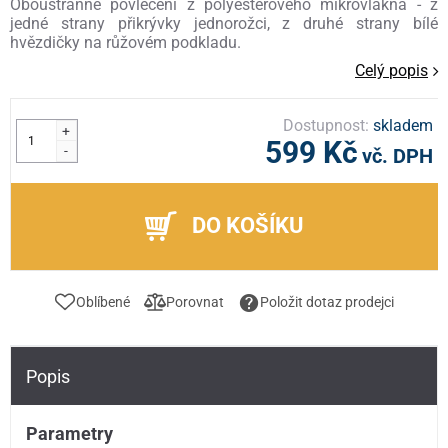
Oboustranné povlečení z polyesterového mikrovlákna - z
jedné strany přikrývky jednorožci, z druhé strany bílé
hvězdičky na růžovém podkladu.
Celý popis
Dostupnost:
skladem
+
599 Kč
-
vč. DPH
DO KOŠÍKU
Oblíbené
Porovnat
Položit dotaz prodejci
Popis
Parametry