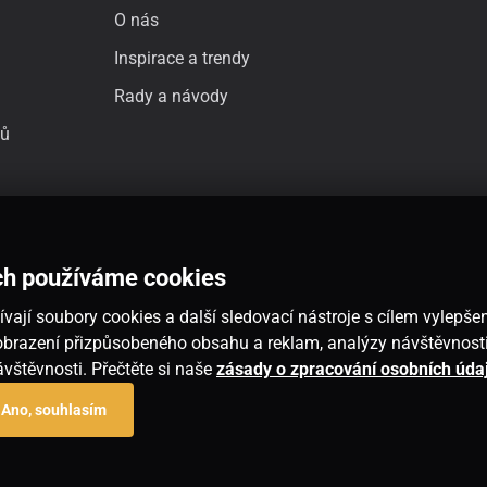
O nás
Inspirace a trendy
Rady a návody
jů
ch používáme cookies
vají soubory cookies a další sledovací nástroje s cílem vylepšen
 zobrazení přizpůsobeného obsahu a reklam, analýzy návštěvnos
návštěvnosti. Přečtěte si naše
zásady o zpracování osobních úda
Ano, souhlasím