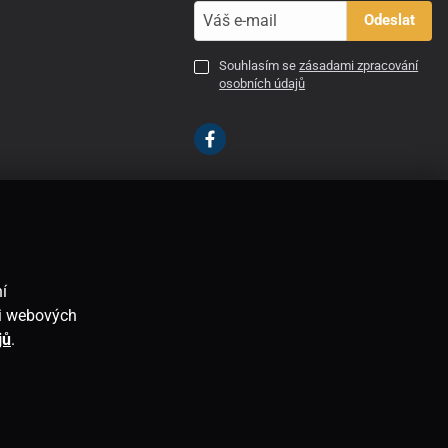
Odeslat
Souhlasím se
zásadami zpracování
osobních údajů
CZ
í
ti webových
jů
.
E-shop vytvořila
SIMPLIA.cz