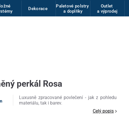
ložné
Paletové polstry
Outlet
Dekorace
ystémy
a doplňky
a výprodej
něný perkál Rosa
Luxusně zpracované povlečení - jak z pohledu
am
materiálu, tak i barev.
Celý popis