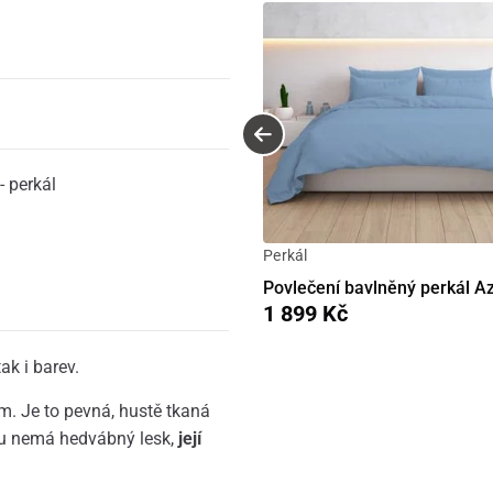
- perkál
Perkál
Povlečení bavlněný perkál A
1 899 Kč
ak i barev.
. Je to pevná, hustě tkaná
énu nemá hedvábný lesk,
její