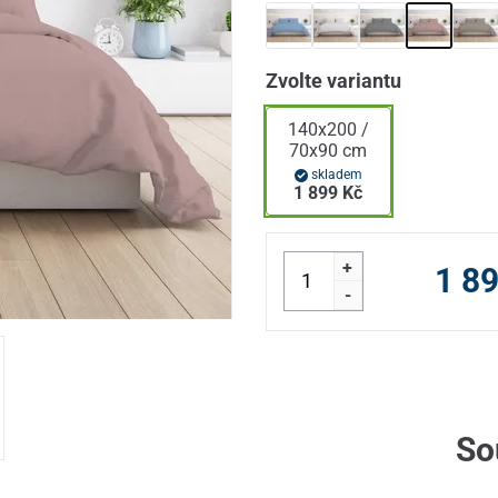
Zvolte variantu
140x200 /
70x90 cm
skladem
1 899 Kč
+
1 8
-
So