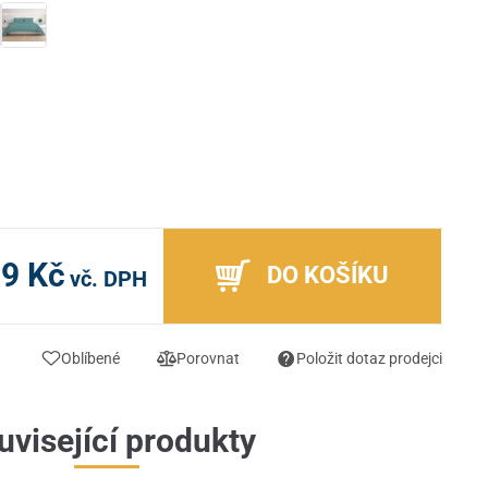
99 Kč
DO KOŠÍKU
vč. DPH
Oblíbené
Porovnat
Položit dotaz prodejci
uvisející produkty