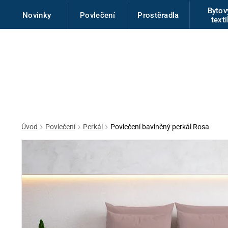
Byto
Novinky
Povlečení
Prostěradla
texti
Úvod
Povlečení
Perkál
Povlečení bavlněný perkál Rosa