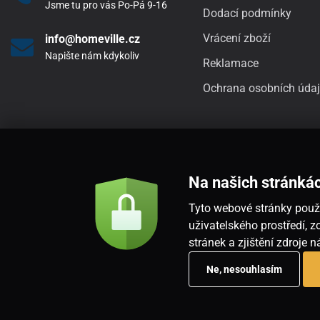
Jsme tu pro vás Po-Pá 9-16
Dodací podmínky
Vrácení zboží
info@homeville.cz
Napište nám kdykoliv
Reklamace
Ochrana osobních úda
Na našich stránká
Tyto webové stránky použí
uživatelského prostředí,
stránek a zjištění zdroje 
Ne, nesouhlasím
Copyright © 2026
www.homeville.cz
. Všechna práva vyhrazena.