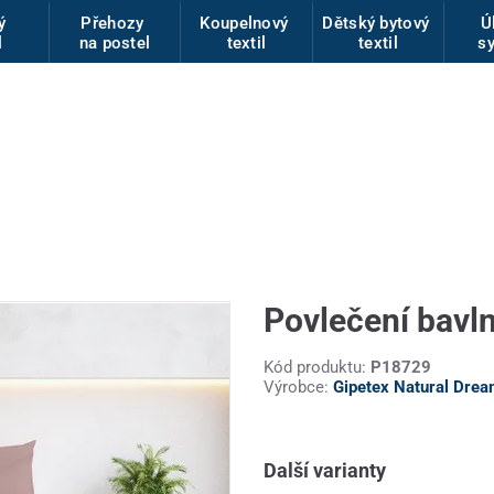
vý
Přehozy
Koupelnový
Dětský bytový
Ú
l
na postel
textil
textil
s
Povlečení bavl
Kód produktu:
P18729
Výrobce:
Gipetex Natural Dre
Další varianty