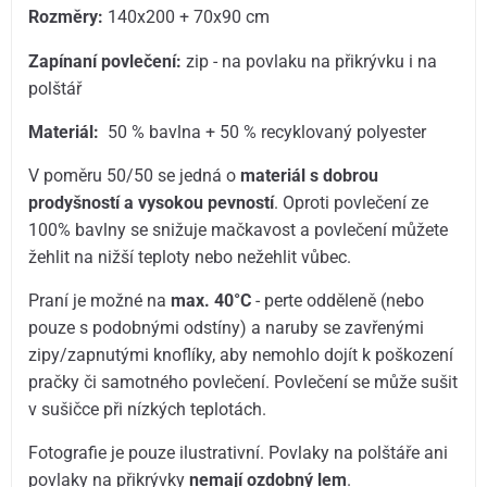
Rozměry:
140x200 + 70x90 cm
Zapínaní povlečení:
zip - na povlaku na přikrývku i na
polštář
Materiál:
50 % bavlna + 50 % recyklovaný polyester
V poměru 50/50 se jedná o
materiál s dobrou
prodyšností a vysokou pevností
. Oproti povlečení ze
100% bavlny se snižuje mačkavost a povlečení můžete
žehlit na nižší teploty nebo nežehlit vůbec.
Praní je možné na
max. 40°C
- perte odděleně (nebo
pouze s podobnými odstíny) a naruby se zavřenými
zipy/zapnutými knoflíky, aby nemohlo dojít k poškození
pračky či samotného povlečení. Povlečení se může sušit
v sušičce při nízkých teplotách.
Fotografie je pouze ilustrativní. Povlaky na polštáře ani
povlaky na přikrývky
nemají ozdobný lem
.