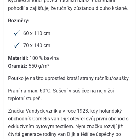
Rychleschnoucí povrch ručníků nabízí maximální
pohodlí a zajišťuje, že ručníky zůstanou dlouho krásné.
Rozměry:
60 x 110 cm
70 x 140 cm
Materiál:
100 % bavlna
Gramáž:
550 g/m²
Poutko je našito uprostřed kratší strany ručníku/osušky.
Praní na max. 60°C. Sušení v sušičce na nejnižší
teplotní stupeň.
Značka Vandyck vznikla v roce 1923, kdy holandský
obchodník Cornelis van Dijk otevřel svůj první obchod s
exkluzivním bytovým textilem. Nyní značku rozvíjí již
čtvrtá generace rodiny van Dijk a těší se úspěchy po