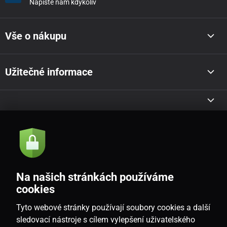
Napište nám kdykoliv
Vše o nákupu
Užitečné informace
Akce a novinky e-mailem
Odeslat
Na našich stránkách používáme
Souhlasím se
zásadami zpracování osobních údajů
cookies
Tyto webové stránky používají soubory cookies a další
sledovací nástroje s cílem vylepšení uživatelského