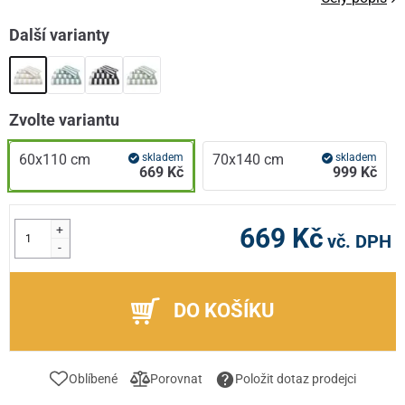
Další varianty
Zvolte variantu
60x110 cm
skladem
70x140 cm
skladem
669 Kč
999 Kč
+
669 Kč
vč. DPH
-
DO KOŠÍKU
Oblíbené
Porovnat
Položit dotaz prodejci