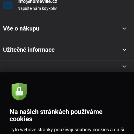
info@homeville.cz
Napište nám kdykoliv
Vše o nákupu
Užitečné informace
Akce a novinky e-mailem
Odeslat
Na našich stránkách používáme
Souhlasím se
zásadami zpracování osobních údajů
cookies
Tyto webové stránky používají soubory cookies a další