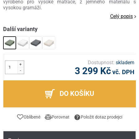
vyrobeno pro vysoké matrace, z jemného materiálu s
vysokou gramáží.
Celý popis
Další varianty
Dostupnost:
skladem
+
3 299 Kč
-
vč. DPH
DO KOŠÍKU
Oblíbené
Porovnat
Položit dotaz prodejci