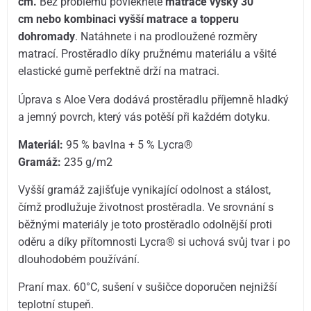
cm.
Bez problémů povléknete
matrace výšky 30
cm nebo kombinaci vyšší matrace a topperu
dohromady
. Natáhnete i na prodloužené rozměry
matrací. Prostěradlo díky pružnému materiálu a všité
elastické gumě perfektně drží na matraci.
Úprava s Aloe Vera dodává prostěradlu příjemně hladký
a jemný povrch, který vás potěší při každém dotyku.
Materiál:
95 % bavlna + 5 % Lycra®
Gramáž:
235 g/m2
Vyšší gramáž zajišťuje vynikající odolnost a stálost,
čímž prodlužuje životnost prostěradla. Ve srovnání s
běžnými materiály je toto prostěradlo odolnější proti
oděru a díky přítomnosti Lycra® si uchová svůj tvar i po
dlouhodobém používání.
Praní max. 60°C, sušení v sušičce doporučen nejnižší
teplotní stupeň.