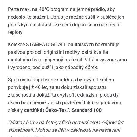
Perte max. na 40°C program na jemné prádlo, aby
nedošlo ke sražení. Ubrus je možné sušit v sušičce jen
při nízkých teplotách. Žehlení doporučeno na střední
teploty.
Kolekce STAMPA DIGITALE od italských návrhářů je
pastvou pro oči: originální motivy, ostrá kvalita
digitálního tisku, příjemný materiál. V Itálii vyvzorováno
i vyrobeno, poslouží i jako nápaditý dárek.
Společnost Gipetex se na trhu s bytovým textilem
pohybuje již 40 let, za tu dobu získali spoustu
zkušeností a dokáží tak vytvořit exkluzivní produkty
skoro bez chemie. Jejich povlečení tak bez problému
získaly
certifikát Öeko-Tex® Standard 100
.
Odstíny barev na fotografiích nemusí zcela odpovídat
skutečnosti. Mohou se lišit v závislosti na nastavení