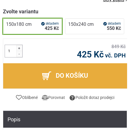
Zvolte variantu
150x180 cm
skladem
150x240 cm
skladem
425 Kč
550 Kč
849 Kč
+
425 Kč
-
vč. DPH
DO KOŠÍKU
Oblíbené
Porovnat
Položit dotaz prodejci
Popis