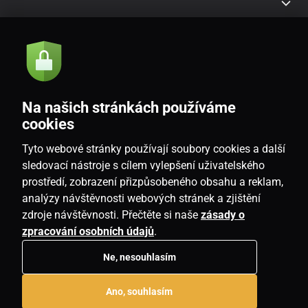
Akce a novinky e-mailem
Odeslat
Na našich stránkách používáme
Souhlasím se
zásadami zpracování osobních údajů
cookies
Tyto webové stránky používají soubory cookies a další
sledovací nástroje s cílem vylepšení uživatelského
prostředí, zobrazení přizpůsobeného obsahu a reklam,
CZ
analýzy návštěvnosti webových stránek a zjištění
zdroje návštěvnosti. Přečtěte si naše
zásady o
zpracování osobních údajů
.
Ne, nesouhlasím
Copyright © 2026
www.homeville.cz
. Všechna práva vyhrazena.
Ano, souhlasím