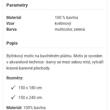
Parametry
Materiál
100 % bavlna
Vzor
květinový
Barva
multicolor
,
zelená
Popis
Bylinkový motiv na bavlněném plátnu. Motiv je vyveden
v akvarelové technice - barvy se mezi sebou mísí, vytváří
krásné barevné přechody.
Rozměry:
150 x 180 cm
150 x 240 cm
Materiál:
100% bavlna