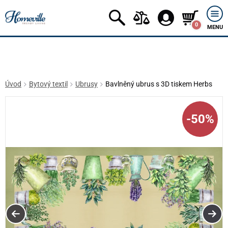
0
MENU
Úvod
Bytový textil
Ubrusy
Bavlněný ubrus s 3D tiskem Herbs
-50%