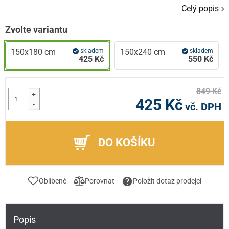
Celý popis
Zvolte variantu
150x180 cm
skladem
150x240 cm
skladem
425 Kč
550 Kč
849 Kč
+
425 Kč
-
vč. DPH
DO KOŠÍKU
Oblíbené
Porovnat
Položit dotaz prodejci
Popis