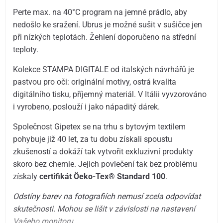
Perte max. na 40°C program na jemné prádlo, aby
nedošlo ke sražení. Ubrus je možné sušit v sušičce jen
při nízkých teplotách. Žehlení doporučeno na střední
teploty.
Kolekce STAMPA DIGITALE od italských návrhářů je
pastvou pro oči: originální motivy, ostrá kvalita
digitálního tisku, příjemný materiál. V Itálii vyvzorováno
i vyrobeno, poslouží i jako nápaditý dárek.
Společnost Gipetex se na trhu s bytovým textilem
pohybuje již 40 let, za tu dobu získali spoustu
zkušeností a dokáží tak vytvořit exkluzivní produkty
skoro bez chemie. Jejich povlečení tak bez problému
získaly
certifikát Öeko-Tex® Standard 100
.
Odstíny barev na fotografiích nemusí zcela odpovídat
skutečnosti. Mohou se lišit v závislosti na nastavení
Vašeho monitoru.