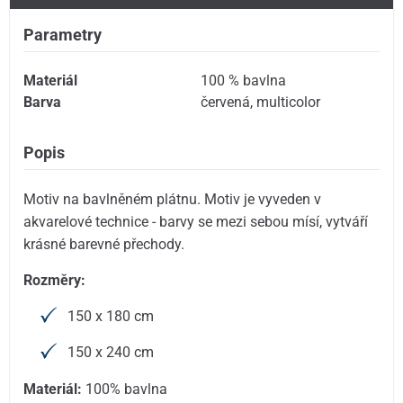
Parametry
Materiál
100 % bavlna
Barva
červená
,
multicolor
Popis
Motiv na bavlněném plátnu. Motiv je vyveden v
akvarelové technice - barvy se mezi sebou mísí, vytváří
krásné barevné přechody.
Rozměry:
150 x 180 cm
150 x 240 cm
Materiál:
100% bavlna