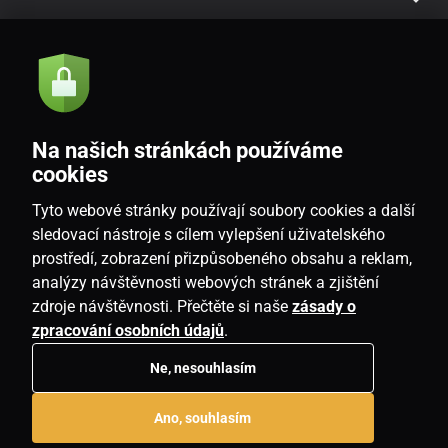
Akce a novinky e-mailem
Odeslat
Na našich stránkách používáme
Souhlasím se
zásadami zpracování osobních údajů
cookies
Tyto webové stránky používají soubory cookies a další
sledovací nástroje s cílem vylepšení uživatelského
prostředí, zobrazení přizpůsobeného obsahu a reklam,
CZ
analýzy návštěvnosti webových stránek a zjištění
zdroje návštěvnosti. Přečtěte si naše
zásady o
zpracování osobních údajů
.
Ne, nesouhlasím
Copyright © 2026
www.homeville.cz
. Všechna práva vyhrazena.
Ano, souhlasím