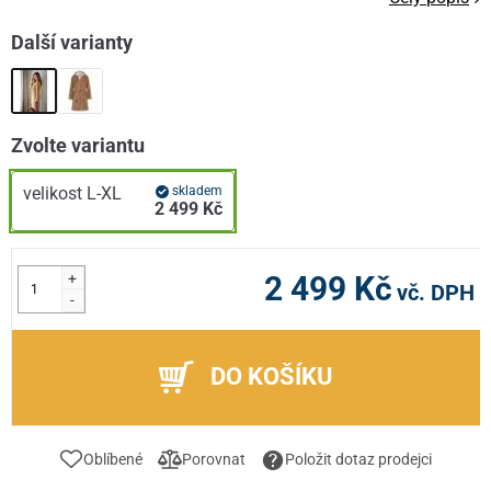
Další varianty
Zvolte variantu
velikost L-XL
skladem
2 499 Kč
+
2 499 Kč
vč. DPH
-
DO KOŠÍKU
Oblíbené
Porovnat
Položit dotaz prodejci