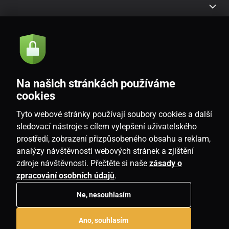
Akce a novinky e-mailem
Odeslat
Na našich stránkách používáme
Souhlasím se
zásadami zpracování osobních údajů
cookies
Tyto webové stránky používají soubory cookies a další
sledovací nástroje s cílem vylepšení uživatelského
prostředí, zobrazení přizpůsobeného obsahu a reklam,
CZ
analýzy návštěvnosti webových stránek a zjištění
zdroje návštěvnosti. Přečtěte si naše
zásady o
zpracování osobních údajů
.
Ne, nesouhlasím
Copyright © 2026
www.homeville.cz
. Všechna práva vyhrazena.
Ano, souhlasím