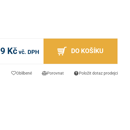
99 Kč
DO KOŠÍKU
vč. DPH
Oblíbené
Porovnat
Položit dotaz prodejci