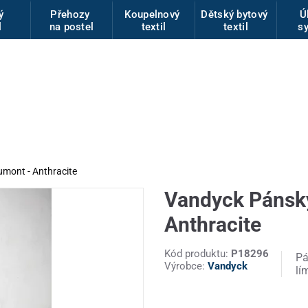
vý
Přehozy
Koupelnový
Dětský bytový
Ú
l
na postel
textil
textil
s
mont - Anthracite
Vandyck Pánsk
Anthracite
Kód produktu:
P18296
P
Výrobce:
Vandyck
lí