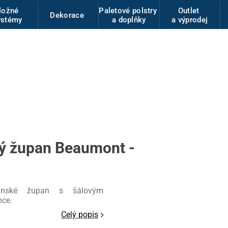
ložné
Paletové polstry
Outlet
Dekorace
ystémy
a doplňky
a výprodej
ý župan Beaumont -
ánské župan s šálovým
mce.
Celý popis