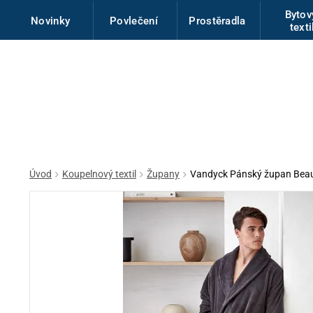
Byto
Novinky
Povlečení
Prostěradla
texti
Úvod
Koupelnový textil
Župany
Vandyck Pánský župan Beau