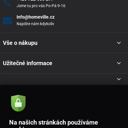
Jsme tu pro vás Po-Pá 9-16
info@homeville.cz
Napište nám kdykoliv
Vše o nákupu
Užitečné informace
Akce a novinky e-mailem
Odeslat
Na našich stránkách používáme
Souhlasím se
zásadami zpracování osobních údajů