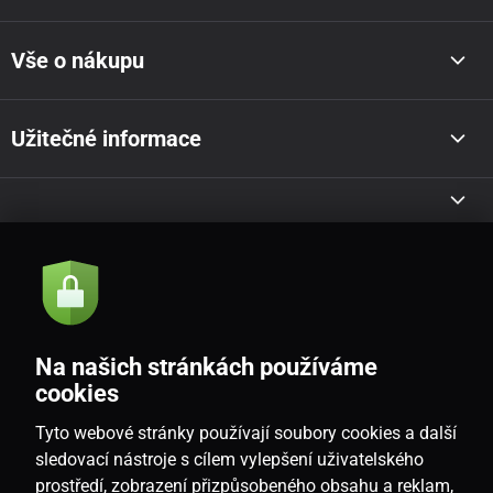
Vše o nákupu
Užitečné informace
Akce a novinky e-mailem
Odeslat
Na našich stránkách používáme
Souhlasím se
zásadami zpracování osobních údajů
cookies
Tyto webové stránky používají soubory cookies a další
sledovací nástroje s cílem vylepšení uživatelského
prostředí, zobrazení přizpůsobeného obsahu a reklam,