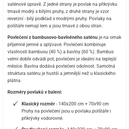
saténové úpravě. Z jedné strany je povlak na přikrývku
tmavě modrý s bílými pruhy, z druhé strany je vzor
reverzní - bílý podklad s modrými pruhy. Povlaky na
polštáře nemají lem a jsou tmavé z obou stran.
Povlečení
z bambusovo-bavlněného saténu
je na omak
příjemně jemné a splývavé. Povlečení kombinuje
vlastnosti bambusu (40 %) a bavlny (60 %). Bambus
velmi dobře odvádí pot, povlečení je ideální na teplejší
měsíce. Bavlna dodává povlečení odolnost. Samotná
struktura saténu je hustší a jemnější než u klasického
plátna.
Rozměry povlaků v balení:
Klasický rozměr
- 140x200 cm + 70x90 cm
Pruhy na povlečení jsou u povlaku polštáře i
přikrývky vodorovné.