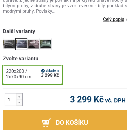
úpravě. Z jedné strany je povlak na přikrývku tmavě modrý s
bílými pruhy, z druhé strany je vzor reverzní - bílý podklad s
modrými pruhy. Povlaky...
Celý popis
Další varianty
Zvolte variantu
220x200 /
skladem
3 299 Kč
2x70x90 cm
+
3 299 Kč
vč. DPH
-
DO KOŠÍKU