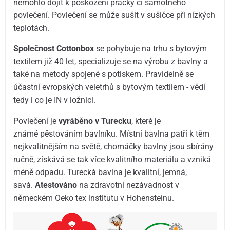
nemohlo dojít k poškození pračky či samotného
povlečení. Povlečení se může sušit v sušičce při nízkých
teplotách.
Společnost Cottonbox
se pohybuje na trhu s bytovým
textilem již 40 let, specializuje se na výrobu z bavlny a
také na metody spojené s potiskem. Pravidelně se
účastní evropských veletrhů s bytovým textilem - vědí
tedy i co je IN v ložnici.
Povlečení je
vyráběno v Turecku
, které je
známé pěstováním bavlníku. Místní bavlna patří k těm
nejkvalitnějším na světě, chomáčky bavlny jsou sbírány
ručně, získává se tak více kvalitního materiálu a vzniká
méně odpadu. Turecká bavlna je kvalitní, jemná,
savá.
Atestováno
na zdravotní nezávadnost v
německém Oeko tex institutu v Hohensteinu.