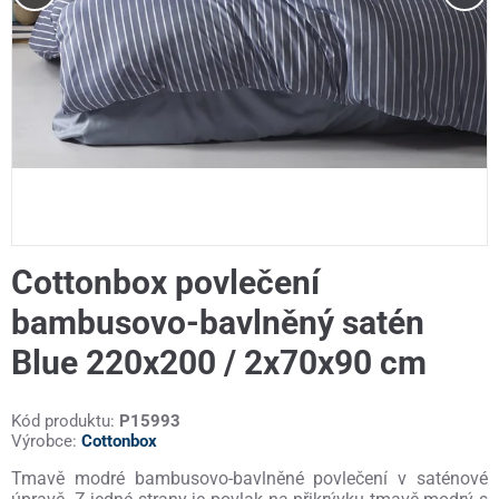
Cottonbox povlečení
bambusovo-bavlněný satén
Blue 220x200 / 2x70x90 cm
Kód produktu:
P15993
Výrobce:
Cottonbox
Tmavě modré bambusovo-bavlněné povlečení v saténové