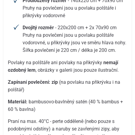
Prodloužený rozměr
- 140x220 cm + 70x90 cm
Pruhy na povlečení jsou u povlaku polštáře i
přikrývky vodorovné
Dvojitý rozměr
- 220x200 cm + 2x 70x90 cm
Pruhy na povlečení jsou u povlaku polštáře
vodorovné, u přikrývky jsou ve směru hlava nohy.
Šířka povlečení je 220 cm / délka je 200 cm.
Povlaky na polštáře ani povlaky na přikrývky
nemají
ozdobný lem
, obrázky v galerii jsou pouze ilustrační.
Zapínaní povlečení: zip
(na povlaku na přikrývku i na
polštář)
Materiál:
bambusovo-bavlněný satén (40 % bambus +
60 % bavlna)
Praní na max. 40°C - perte odděleně (nebo pouze s
podobnými odstíny) a naruby se zavřenými zipy, aby