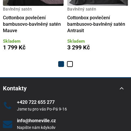
Bavlněný satén
Bavlněný satén
Cottonbox povlečení
Cottonbox povlečení
bambusovo-bavlněný satén
bambusovo-bavlněný satén
Mauve
Antrasit
Skladem
Skladem
1 799 Kč
3 299 Kč
Kontakty
+420 722 655 277
Jsme tu pro vás Po-Pá 9-16
info@homeville.cz
Napište nám kdykoliv