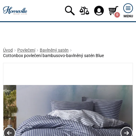
0
MENU
Úvod
Povlečení
Bavlněný satén
Cottonbox povlečení bambusovo-bavlněný satén Blue