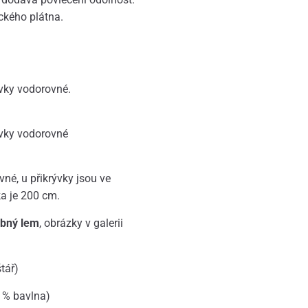
ického plátna.
ývky vodorovné.
ývky vodorovné
né, u přikrývky jsou ve
ka je 200 cm.
obný lem
, obrázky v galerii
tář)
 % bavlna)