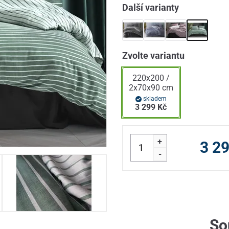
Další varianty
Zvolte variantu
220x200 /
2x70x90 cm
skladem
3 299 Kč
+
3 2
-
So