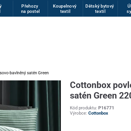
vý
Přehozy
Koupelnový
Dětský bytový
Ú
l
na postel
textil
textil
s
sovo-bavlněný satén Green
Cottonbox pov
satén Green 22
Kód produktu:
P16771
Výrobce:
Cottonbox