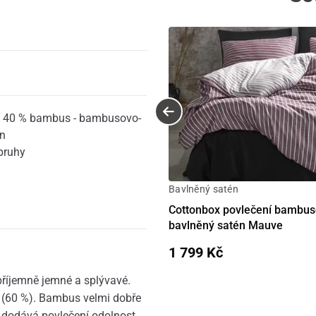
+ 40 % bambus - bambusovo-
én
pruhy
Bavlněný satén
Cottonbox povlečení bambus
bavlněný satén Mauve
1 799 Kč
říjemně jemné a splývavé.
 (60 %). Bambus velmi dobře
na dodává povlečení odolnost.