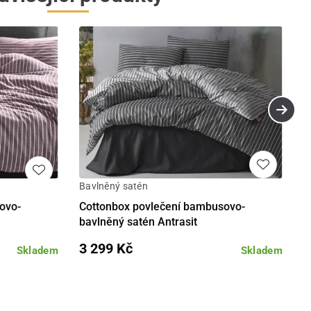
Bavlněný satén
Detail
Detail
ovo-
Cottonbox povlečení bambusovo-
bavlněný satén Antrasit
3 299 Kč
Skladem
Skladem