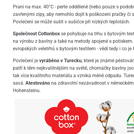
Praní na max. 40°C - perte odděleně (nebo pouze s podob
zavřenými zipy, aby nemohlo dojít k poškození pračky či
Povlečení se může sušit v sušičce při nízkých teplotách.
Společnost Cottonbox
se pohybuje na trhu s bytovým textil
na výrobu z bavlny a také na metody spojené s potiskem.
evropských veletrhů s bytovým textilem - vědí tedy i co je I
Povlečení je
vyráběno v Turecku
, které je známé pěstová
patří k těm nejkvalitnějším na světě, chomáčky bavlny jso
tak více kvalitního materiálu a vzniká méně odpadu. Turec
savá.
Atestováno
na zdravotní nezávadnost v německém O
Hohensteinu.