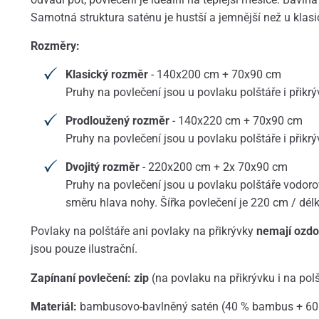
Samotná struktura saténu je hustší a jemnější než u klas
Rozměry:
Klasický rozměr
- 140x200 cm + 70x90 cm
Pruhy na povlečení jsou u povlaku polštáře i přikr
Prodloužený rozměr
- 140x220 cm + 70x90 cm
Pruhy na povlečení jsou u povlaku polštáře i přikr
Dvojitý rozměr
- 220x200 cm + 2x 70x90 cm
Pruhy na povlečení jsou u povlaku polštáře vodorov
směru hlava nohy. Šířka povlečení je 220 cm / dél
Povlaky na polštáře ani povlaky na přikrývky
nemají ozd
jsou pouze ilustrační.
Zapínaní povlečení: zip
(na povlaku na přikrývku i na polš
Materiál:
bambusovo-bavlněný satén (40 % bambus + 60