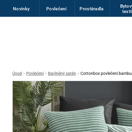
Byto
Novinky
Povlečení
Prostěradla
texti
Úvod
Povlečení
Bavlněný satén
Cottonbox povlečení bambu