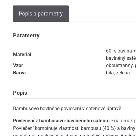
Popis a parametry
Parametry
60 % bavlna 
Materiál
bavlněný sat
Vzor
oboustranný
,
Barva
bílá
,
zelená
Popis
Bambusovo-bavlněné povlečení v saténové úpravě.
Povlečení
z bambusovo-bavlněného saténu
je na omak p
Povlečení kombinuje vlastnosti bambusu (40 %) a bavlny
odvádí pot, povlečení je ideální na teplejší měsíce. Bavl