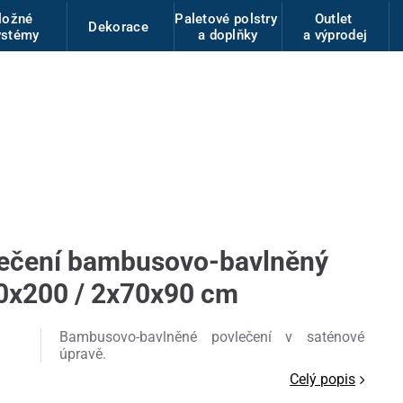
ložné
Paletové polstry
Outlet
Dekorace
ystémy
a doplňky
a výprodej
lečení bambusovo-bavlněný
0x200 / 2x70x90 cm
Bambusovo-bavlněné povlečení v saténové
úpravě.
Celý popis