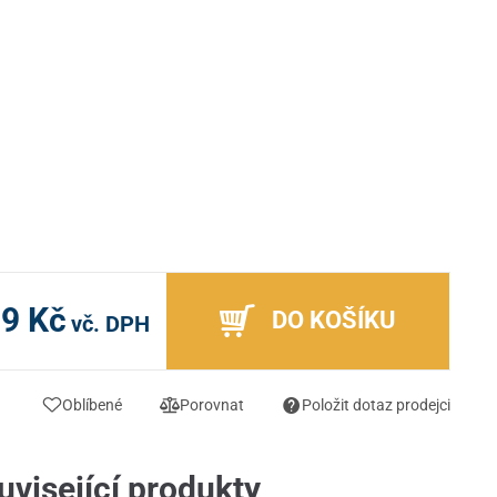
99 Kč
DO KOŠÍKU
vč. DPH
Oblíbené
Porovnat
Položit dotaz prodejci
uvisející produkty