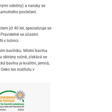
nými odstíny) a naruby se
 samotného povlečení.
em již 40 let, specializuje se
 Pravidelně se účastní
N v ložnici.
ním bavlníku. Místní bavlna
u sbírány ručně, získává se
ká bavlna je kvalitní, jemná,
eko tex institutu v