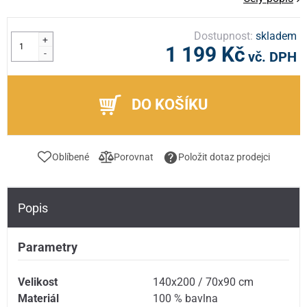
Dostupnost:
skladem
+
1 199 Kč
-
vč. DPH
DO KOŠÍKU
Oblíbené
Porovnat
Položit dotaz prodejci
Popis
Parametry
Velikost
140x200 / 70x90 cm
Materiál
100 % bavlna