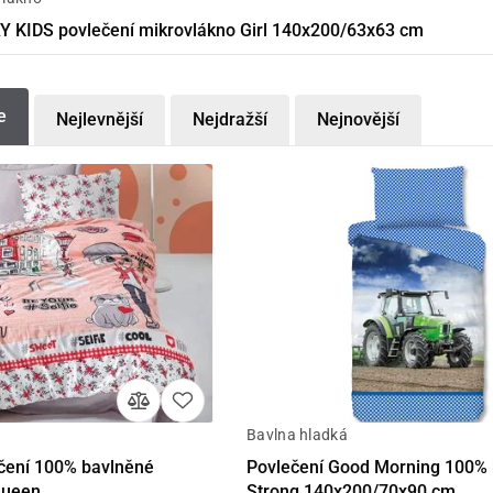
 KIDS povlečení mikrovlákno Girl 140x200/63x63 cm
e
Nejlevnější
Nejdražší
Nejnovější
Bavlna hladká
Detail
Detail
Do 
čení 100% bavlněné
Povlečení Good Morning 100% 
queen
Strong 140x200/70x90 cm