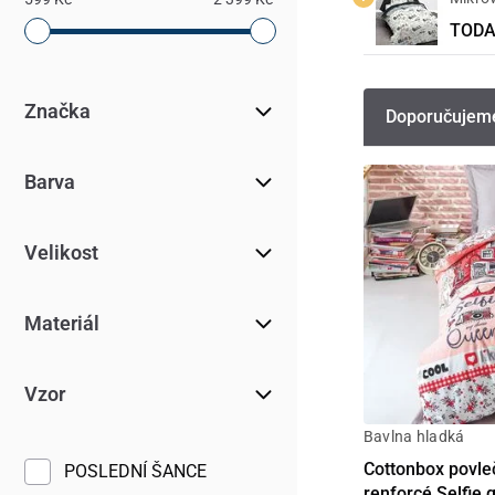
TODAY
Značka
Doporučujem
Barva
Velikost
Materiál
Vzor
Bavlna hladká
Cottonbox povle
POSLEDNÍ ŠANCE
renforcé Selfie 