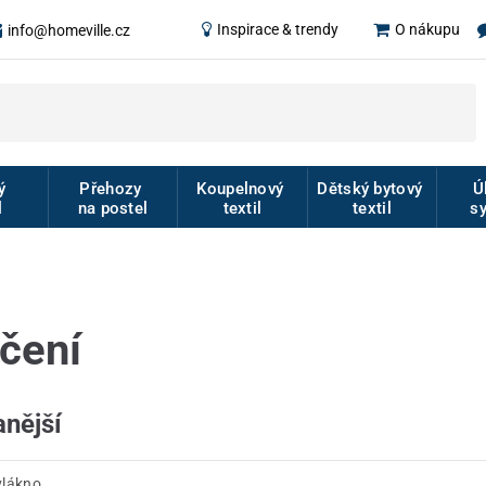
Inspirace & trendy
O nákupu
info@homeville.cz
vý
Přehozy
Koupelnový
Dětský bytový
Ú
l
na postel
textil
textil
s
čení
nější
vlákno