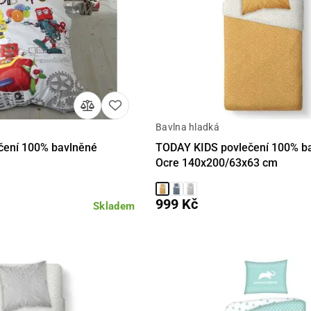
Bavlna hladká
Detail
Detail
Do 
čení 100% bavlněné
TODAY KIDS povlečení 100% ba
Ocre 140x200/63x63 cm
999 Kč
Skladem