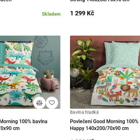
1 299 Kč
Skladem
Bavlna hladká
Do košíku
Detail
Do 
 Morning 100% bavlna
Povlečení Good Morning 100% 
70x90 cm
Happy 140x200/70x90 cm