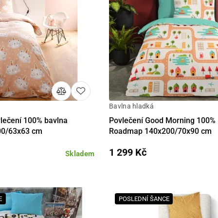
Bavlna hladká
Do košíku
Detail
Do 
lečení 100% bavlna
Povlečení Good Morning 100% 
00/63x63 cm
Roadmap 140x200/70x90 cm
1 299 Kč
Skladem
E
POSLEDNÍ ŠANCE