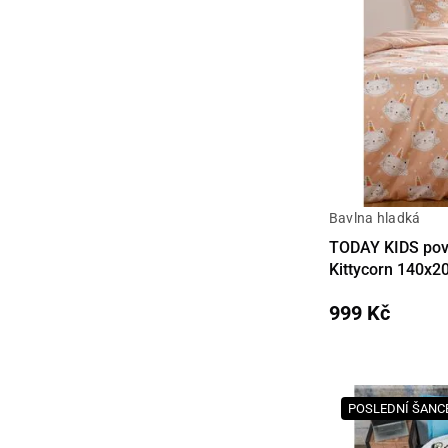
Bavlna hladká
Detail
TODAY KIDS pov
Kittycorn 140x2
999 Kč
POSLEDNÍ ŠANC