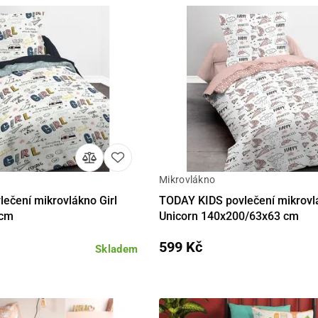
Mikrovlákno
Do košíku
Detail
Do 
ečení mikrovlákno Girl
TODAY KIDS povlečení mikrov
 cm
Unicorn 140x200/63x63 cm
599 Kč
Skladem