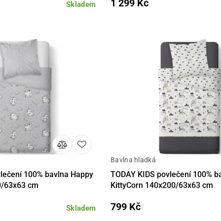
1 299 Kč
Skladem
Bavlna hladká
Do košíku
Detail
Do 
lečení 100% bavlna Happy
TODAY KIDS povlečení 100% b
0/63x63 cm
KittyCorn 140x200/63x63 cm
799 Kč
Skladem