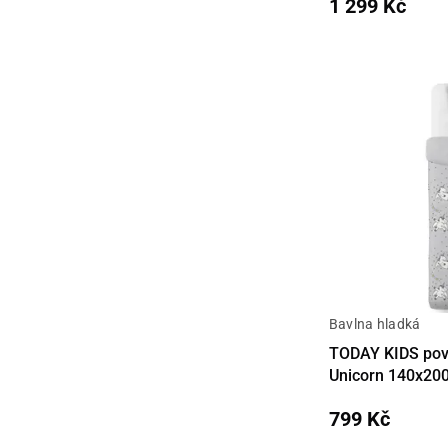
1 299 Kč
Bavlna hladká
Detail
TODAY KIDS pov
Unicorn 140x20
799 Kč