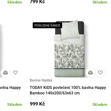
799 Kč
Skladem
Skladem
POSLEDNÍ ŠANCE
Bavlna hladká
košíku
Detail
Do košíku
avlna Happy
TODAY KIDS povlečení 100% bavlna Happy
Bamboo 140x200/63x63 cm
999 Kč
Skladem
Skladem