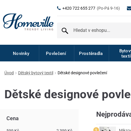
+420 722 655 277
(Po-Pá 9-16)
Byto
Novinky
Povlečení
Prostěradla
texti
Úvod
Dětský bytový textil
Dětské designové povlečení
Dětské designové povle
Nejprodáva
Cena
Mikro
599 Kč
2 399 Kč