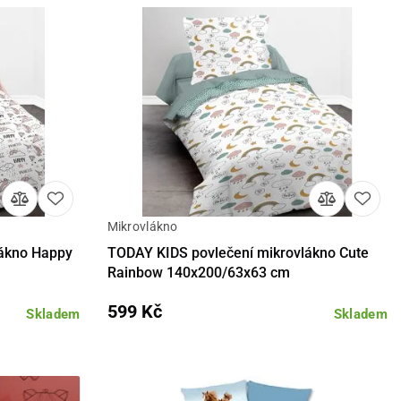
Mikrovlákno
košíku
Detail
Do košíku
lákno Happy
TODAY KIDS povlečení mikrovlákno Cute
Rainbow 140x200/63x63 cm
599 Kč
Skladem
Skladem