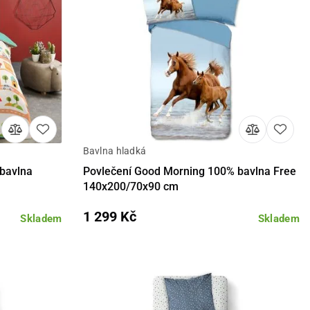
Bavlna hladká
košíku
Detail
Do košíku
bavlna
Povlečení Good Morning 100% bavlna Free
140x200/70x90 cm
1 299 Kč
Skladem
Skladem