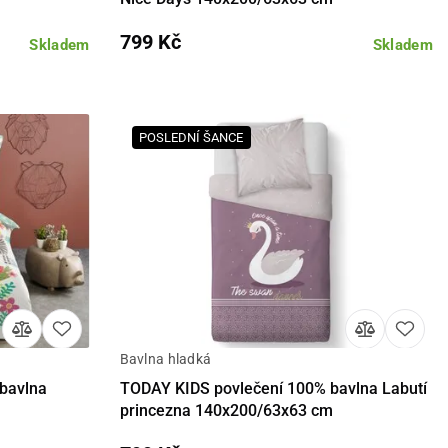
799 Kč
Skladem
Skladem
POSLEDNÍ ŠANCE
Bavlna hladká
košíku
Detail
Do košíku
bavlna
TODAY KIDS povlečení 100% bavlna Labutí
princezna 140x200/63x63 cm