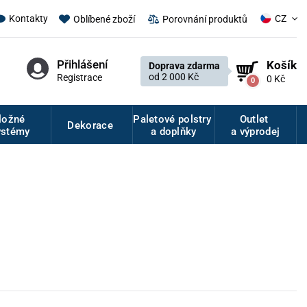
CZ
Kontakty
Oblíbené zboží
Porovnání produktů
Přihlášení
Košík
Doprava zdarma
od 2 000 Kč
Registrace
0 Kč
0
ložné
Paletové polstry
Outlet
Dekorace
ystémy
a doplňky
a výprodej