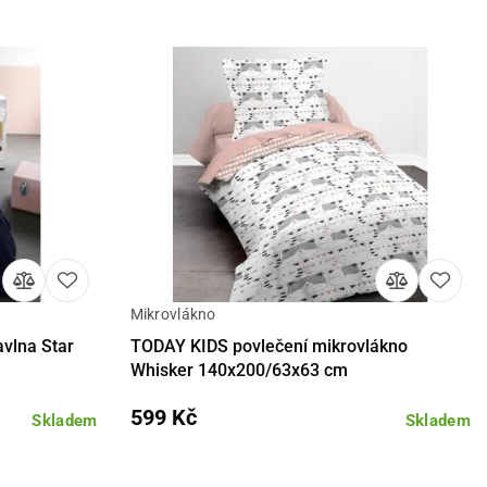
Mikrovlákno
košíku
Detail
Do košíku
vlna Star
TODAY KIDS povlečení mikrovlákno
Whisker 140x200/63x63 cm
599 Kč
Skladem
Skladem