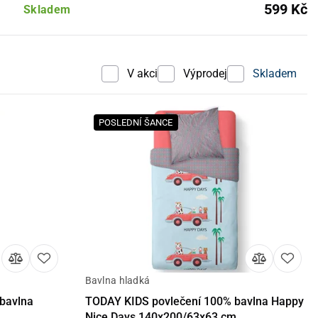
599 Kč
Skladem
V akci
Výprodej
Skladem
POSLEDNÍ ŠANCE
Bavlna hladká
košíku
Detail
Do košíku
bavlna
TODAY KIDS povlečení 100% bavlna Happy
Nice Days 140x200/63x63 cm