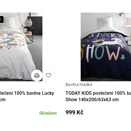
E
Bavlna hladká
Do košíku
Detail
Do 
lečení 100% bavlna Lucky
TODAY KIDS povlečení 100% ba
 cm
Show 140x200/63x63 cm
999 Kč
Skladem