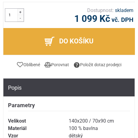
Dostupnost:
skladem
+
1 099 Kč
-
vč. DPH
DO KOŠÍKU
Oblíbené
Porovnat
Položit dotaz prodejci
Popis
Parametry
Velikost
140x200 / 70x90 cm
Materiál
100 % bavlna
Vzor
dětský