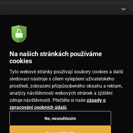
Akce a novinky e-mailem
Odeslat
Na našich stránkách používáme
Souhlasím se
zásadami zpracování osobních údajů
cookies
Tyto webové stránky používají soubory cookies a další
sledovací nástroje s cílem vylepšení uživatelského
prostředí, zobrazení přizpůsobeného obsahu a reklam,
CZ
analýzy návštěvnosti webových stránek a zjištění
zdroje návštěvnosti. Přečtěte si naše
zásady o
zpracování osobních údajů
.
Ne, nesouhlasím
Copyright © 2026
www.homeville.cz
. Všechna práva vyhrazena.