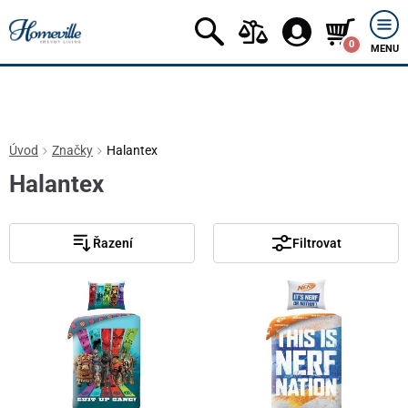
0
MENU
Úvod
Značky
Halantex
Halantex
Řazení
Filtrovat