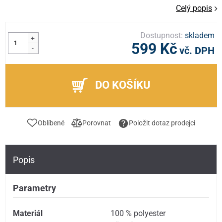
Celý popis
Dostupnost:
skladem
+
599 Kč
-
vč. DPH
DO KOŠÍKU
Oblíbené
Porovnat
Položit dotaz prodejci
Popis
Parametry
Materiál
100 % polyester