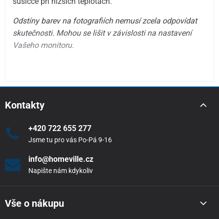
sušičce při nižších teplotách.
Odstíny barev na fotografiích nemusí zcela odpovídat
skutečnosti. Mohou se lišit v závislosti na nastavení
Vašeho monitoru.
Kontakty
+420 722 655 277
Jsme tu pro vás Po-Pá 9-16
info@homeville.cz
Napište nám kdykoliv
Vše o nákupu