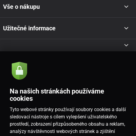
Vše o nákupu
Užitečné informace
Akce a novinky e-mailem
Odeslat
Na našich stránkách používáme
Souhlasím se
zásadami zpracování osobních údajů
cookies
Tyto webové stránky používají soubory cookies a další
sledovací nástroje s cílem vylepšení uživatelského
prostředí, zobrazení přizpůsobeného obsahu a reklam,
CZ
analýzy návštěvnosti webových stránek a zjištění