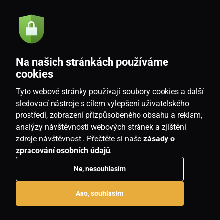
Akce a novinky e-mailem
Odeslat
Na našich stránkách používáme
Souhlasím se
zásadami zpracování osobních údajů
cookies
Tyto webové stránky používají soubory cookies a další
sledovací nástroje s cílem vylepšení uživatelského
prostředí, zobrazení přizpůsobeného obsahu a reklam,
CZ
analýzy návštěvnosti webových stránek a zjištění
zdroje návštěvnosti. Přečtěte si naše
zásady o
zpracování osobních údajů
.
Ne, nesouhlasím
Copyright © 2026
www.homeville.cz
. Všechna práva vyhrazena.
Ano, souhlasím
E-shop vytvořila
SIMPLIA.cz