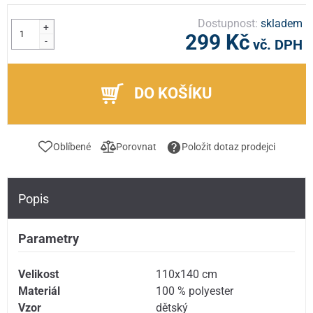
Dostupnost:
skladem
+
299 Kč
-
vč. DPH
DO KOŠÍKU
Oblíbené
Porovnat
Položit dotaz prodejci
Popis
Parametry
Velikost
110x140 cm
Materiál
100 % polyester
Vzor
dětský