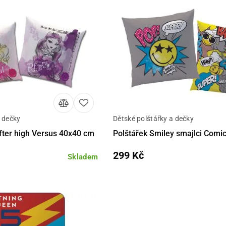
a dečky
Dětské polštářky a dečky
Do košíku
Detail
Do 
after high Versus 40x40 cm
Polštářek Smiley smajlci Comi
299 Kč
Skladem