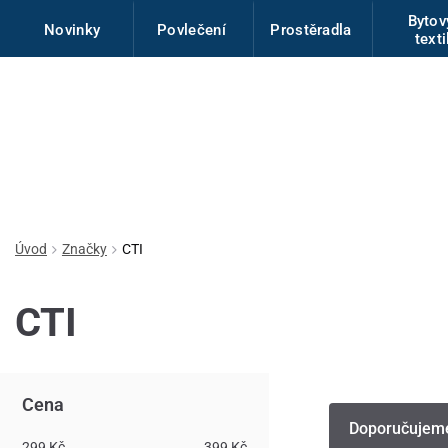
Byto
Novinky
Povlečení
Prostěradla
texti
Úvod
Značky
CTI
CTI
Cena
Doporučujem
299 Kč
399 Kč