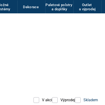
ložné
Paletové polstry
Outlet
Dekorace
ystémy
a doplňky
a výprodej
V akci
Výprodej
Skladem