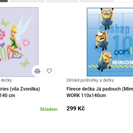
a dečky
Dětské polštářky a dečky
Do košíku
Detail
Do 
ries (víla Zvonilka)
Fleece dečka Já padouch (Mi
 140 cm
WORK 110x140cm
299 Kč
Skladem