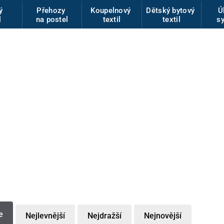
vý
Přehozy
Koupelnový
Dětský bytový
Ú
l
na postel
textil
textil
s
e
Nejlevnější
Nejdražší
Nejnovější