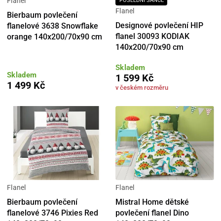
Flanel
POSLEDNÍ ŠANCE
Flanel
Bierbaum povlečení
Designové povlečení HIP
flanelové 3638 Snowflake
flanel 30093 KODIAK
orange 140x200/70x90 cm
140x200/70x90 cm
Skladem
Skladem
1 599 Kč
1 499 Kč
v českém rozměru
Flanel
Flanel
Bierbaum povlečení
Mistral Home dětské
flanelové 3746 Pixies Red
povlečení flanel Dino