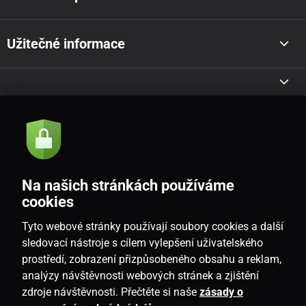
Užitečné informace
Akce a novinky e-mailem
Odeslat
Na našich stránkách používáme
Souhlasím se
zásadami zpracování osobních údajů
cookies
Tyto webové stránky používají soubory cookies a další
sledovací nástroje s cílem vylepšení uživatelského
prostředí, zobrazení přizpůsobeného obsahu a reklam,
CZ
analýzy návštěvnosti webových stránek a zjištění
zdroje návštěvnosti. Přečtěte si naše
zásady o