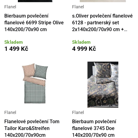
Flanel
Flanel
Bierbaum povlečení
s.Oliver povlečení flanelové
flanelové 6699 Stripe Olive
6128 - partnerský set
140x200/70x90 cm
2x140x200/70x90 cm +
ponožky
Skladem
Skladem
1 499 Kč
4 999 Kč
Flanel
Flanel
Flanelové povlečení Tom
Bierbaum povlečení
Tailor Karo&Streifen
flanelové 3745 Doe
140x200/70x90cm
140x200/70x90 cm