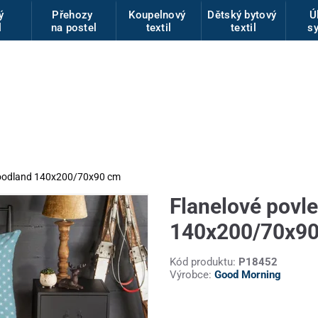
vý
Přehozy
Koupelnový
Dětský bytový
Ú
l
na postel
textil
textil
s
Woodland 140x200/70x90 cm
Flanelové povl
140x200/70x9
Kód produktu:
P18452
Výrobce:
Good Morning