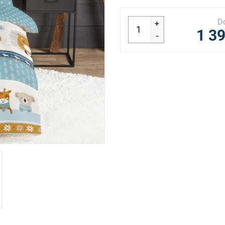
D
+
1 3
-