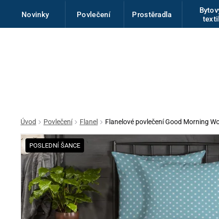
Byto
Novinky
Povlečení
Prostěradla
texti
Úvod
Povlečení
Flanel
Flanelové povlečení Good Morning 
POSLEDNÍ ŠANCE