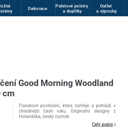
ložné
Paletové polstry
Outlet
Dekorace
ystémy
a doplňky
a výprodej
ečení Good Morning Woodland
0 cm
Flanelové povlečení, která zahřeje a pohladí v
chladnější části roku. Originální designy z
Holandska, český rozměr.
Celý popis