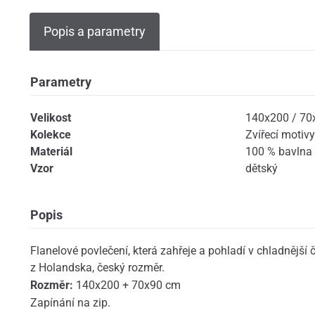
Popis a parametry
Parametry
Velikost
140x200 / 70
Kolekce
Zvířecí motivy
Materiál
100 % bavlna -
Vzor
dětský
Popis
Flanelové povlečení, která zahřeje a pohladí v chladnější č
z Holandska, český rozměr.
Rozměr:
140x200 + 70x90 cm
Zapínání na zip.