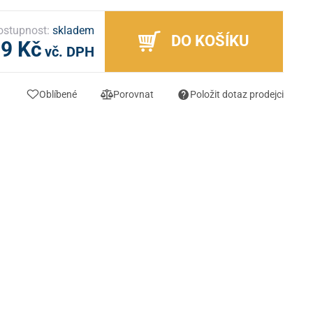
ostupnost:
skladem
DO KOŠÍKU
99 Kč
vč. DPH
Oblíbené
Porovnat
Položit dotaz prodejci