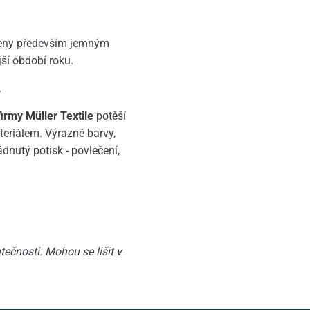
ořeny především jemným
jší období roku.
.
rmy Müller Textile
potěší
eriálem. Výrazné barvy,
ádnutý potisk - povlečení,
ečnosti. Mohou se lišit v