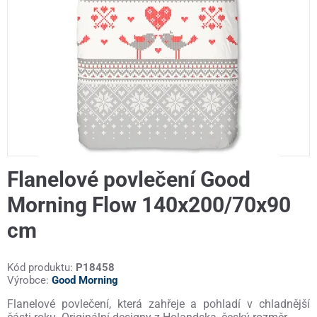
Flanelové povlečení Good
Morning Flow 140x200/70x90
cm
Kód produktu:
P18458
Výrobce:
Good Morning
Flanelové povlečení, která zahřeje a pohladí v chladnější