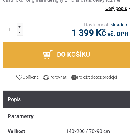
části roku. Originální designy z Holandska, český rozměr.
Celý popis
Dostupnost:
skladem
+
1 399 Kč
-
vč. DPH
DO KOŠÍKU
Oblíbené
Porovnat
Položit dotaz prodejci
Popis
Parametry
Velikost
140x200 / 70x90 cm