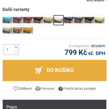
Další varianty
Dostupnost:
skladem
+
799 Kč
-
vč. DPH
DO KOŠÍKU
Oblíbené
Porovnat
Položit dotaz prodejci
Popis