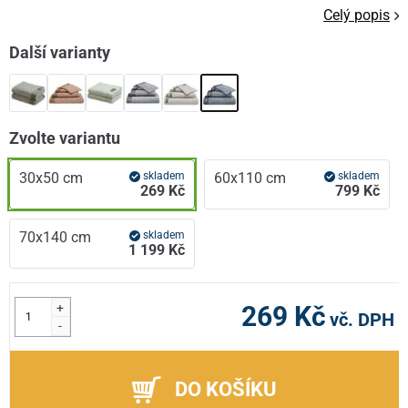
Celý popis
Další varianty
Zvolte variantu
30x50 cm
skladem
60x110 cm
skladem
269 Kč
799 Kč
70x140 cm
skladem
1 199 Kč
+
269 Kč
vč. DPH
-
DO KOŠÍKU