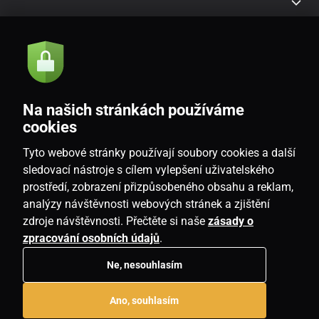
Akce a novinky e-mailem
Odeslat
Na našich stránkách používáme
Souhlasím se
zásadami zpracování osobních údajů
cookies
Tyto webové stránky používají soubory cookies a další
sledovací nástroje s cílem vylepšení uživatelského
prostředí, zobrazení přizpůsobeného obsahu a reklam,
CZ
analýzy návštěvnosti webových stránek a zjištění
zdroje návštěvnosti. Přečtěte si naše
zásady o
zpracování osobních údajů
.
Ne, nesouhlasím
Copyright © 2026
www.homeville.cz
. Všechna práva vyhrazena.
Ano, souhlasím