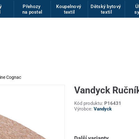
vý
Přehozy
Koupelnový
Dětský bytový
Ú
l
na postel
textil
textil
s
ine Cognac
Vandyck Ruční
Kód produktu:
P16431
Výrobce:
Vandyck
Další varianty