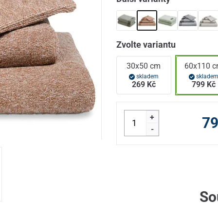
Zvolte variantu
30x50 cm
60x110 
skladem
sklade
269 Kč
799 Kč
+
79
-
So