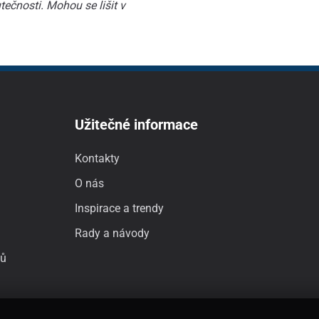
ečnosti. Mohou se lišit v
Užitečné informace
Kontakty
O nás
Inspirace a trendy
Rady a návody
jů