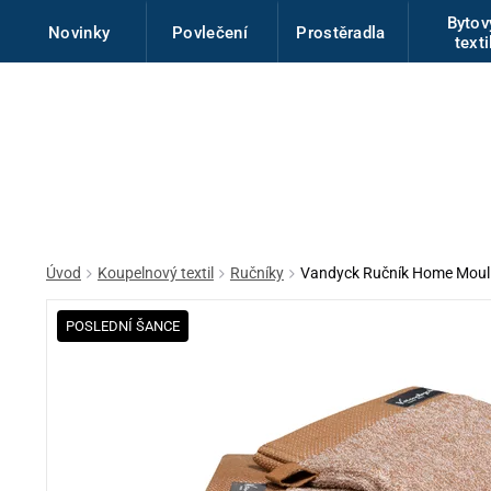
Byto
Novinky
Povlečení
Prostěradla
texti
Úvod
Koupelnový textil
Ručníky
Vandyck Ručník Home Moul
POSLEDNÍ ŠANCE