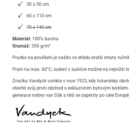
30 x 50 cm
60 x 110 cm
70 x 140 cm
Materiál:
100% bavlna
Gramáž:
550 g/m²
Poutko na pověšení je našito ve středu kratší strany ruční
Praní na max. 60°C, sušení v sušičce možné na nejnižší te
Značka Vandyck vznikla v roce 1923, kdy holandský obcho
otevřel svůj první obchod s exkluzivním bytovým textilem. 
generace rodiny van Dijk a těší se úspěchy po celé Evropě