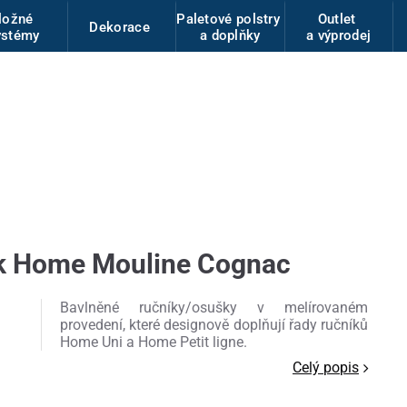
ložné
Paletové polstry
Outlet
Dekorace
ystémy
a doplňky
a výprodej
k Home Mouline Cognac
Bavlněné ručníky/osušky v melírovaném
provedení, které designově doplňují řady ručníků
Home Uni a Home Petit ligne.
Celý popis