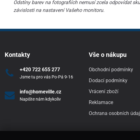
Odstíny barev na fotografiích nemusí zcela odpovídat skut
závislosti na nastavení Vašeho monitoru.
Kontakty
Vše o nákupu
+420 722 655 277
Obchodní podmínky
Jsme tu pro vás Po-Pá 9-16
Dodací podmínky
Vrácení zboží
info@homeville.cz
Napište nám kdykoliv
Reklamace
Ochrana osobních úda