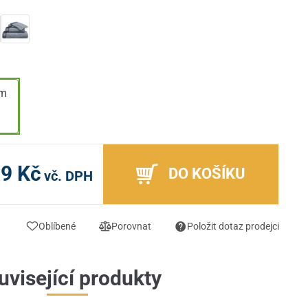
cm
m
9 Kč
DO KOŠÍKU
vč. DPH
Oblíbené
Porovnat
Položit dotaz prodejci
uvisející produkty