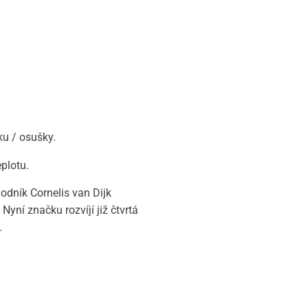
ku / osušky.
plotu.
dník Cornelis van Dijk
Nyní značku rozvíjí již čtvrtá
.