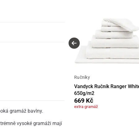
Ručníky
Vandyck Ručník Ranger White 
650g/m2
669 Kč
extra gramáž
ysoká gramáž bavlny.
xtrémně vysoké gramáži mají