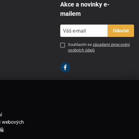
Akce a novinky e-
mailem
Odeslat
Souhlasím se
zásadami zpracování
osobních údajů
CZ
í
ti webových
jů
.