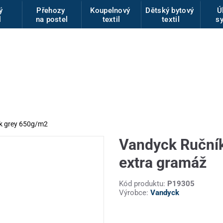
vý
Přehozy
Koupelnový
Dětský bytový
Ú
l
na postel
textil
textil
s
k grey 650g/m2
Vandyck Ruční
extra gramáž
Kód produktu:
P19305
Výrobce:
Vandyck