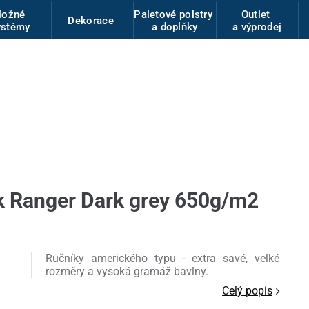
ložné
Paletové polstry
Outlet
Dekorace
ystémy
a doplňky
a výprodej
k Ranger Dark grey 650g/m2
Ručníky amerického typu - extra savé, velké
rozměry a vysoká gramáž bavlny.
Celý popis