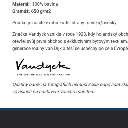
Materiál:
100% bavlna
Gramáž: 6
50 g/m2
Poutko je našité v rohu kratší strany ručníku/osušky.
Značka Vandyck vznikla v roce 1923, kdy holandský obcho
otevřel svůj první obchod s exkluzivním bytovým textilem. 
generace rodiny van Dijk a těší se úspěchy po celé Evropě
Odstíny barev na fotografiích nemusí zcela odpovídat skut
závislosti na nastavení Vašeho monitoru.