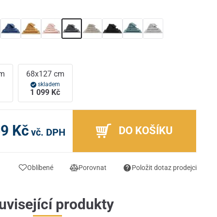
cm
68x127 cm
m
skladem
1 099 Kč
9 Kč
DO KOŠÍKU
vč. DPH
Oblíbené
Porovnat
Položit dotaz prodejci
uvisející produkty