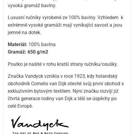
vysoká gramáž bavlny.
Luxusní ručníky vyrobené ze 100% bavlny. Vzhledem k
extrémně vysoké gramáži mají vynikající savost a jsou
jemné na dotek.
Materiál:
100% bavlna
Gramáž: 6
50 g/m2
Poutko je našité v rohu kratší strany ručníku/osušky.
Značka Vandyck vznikla v roce 1923, kdy holandský
obchodník Cornelis van Dijk otevřel svůj první obchod s
exkluzivním bytovým textilem. Nyní značku rozvíjí již
čtvrtá generace rodiny van Dijk a těší se úspěchy po
celé Evropě.