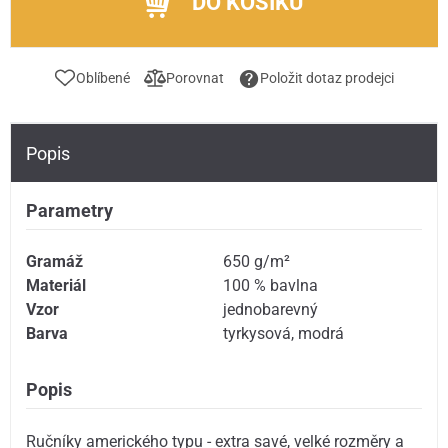
DO KOŠÍKU
Oblíbené
Porovnat
Položit dotaz prodejci
Popis
Parametry
Gramáž
650 g/m²
Materiál
100 % bavlna
Vzor
jednobarevný
Barva
tyrkysová
,
modrá
Popis
Ručníky amerického typu - extra savé, velké rozměry a