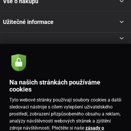
Vše o nákupu
Užitečné informace
Akce a novinky e-mailem
Odeslat
Na našich stránkách používáme
Souhlasím se
zásadami zpracování osobních údajů
cookies
Tyto webové stránky používají soubory cookies a další
sledovací nástroje s cílem vylepšení uživatelského
prostředí, zobrazení přizpůsobeného obsahu a reklam,
CZ
analýzy návštěvnosti webových stránek a zjištění
zdroje návštěvnosti. Přečtěte si naše
zásady o