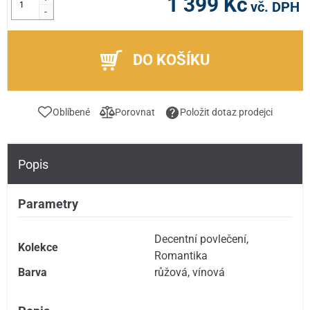
1 399 Kč
vč. DPH
-
DO KOŠÍKU
Oblíbené
Porovnat
Položit dotaz prodejci
Popis
Parametry
Decentní povlečení
,
Kolekce
Romantika
Barva
růžová
,
vínová