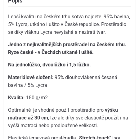
Popis
Lepší kvalitu na českém trhu sotva najdete. 95% bavlna,
5% Lycra, utkáno i ušito v České republice. Prostěradlo
se díky vláknu Lycra nevytahá a neztratí tvar.
Jedno z nejkvalitnějších prostěradel na českém trhu.
Ryze české - v Čechách utkané i ušité.
Na jednolůžko, dvoulůžko i 1,5 lůžko.
Materiálové složení:
95% dlouhovlákenná česaná
bavlna / 5% Lycra
Kvalita:
180 g/m2
Optimálně je vhodné použít prostěradlo pro
výšku
matrace až 30 cm
, lze ale díky své elasticitě použít i na
vyšší matraci nebo prodloužené velikosti.
Elastická jerseyová prostěradla
„Stretch-touch“
jsou