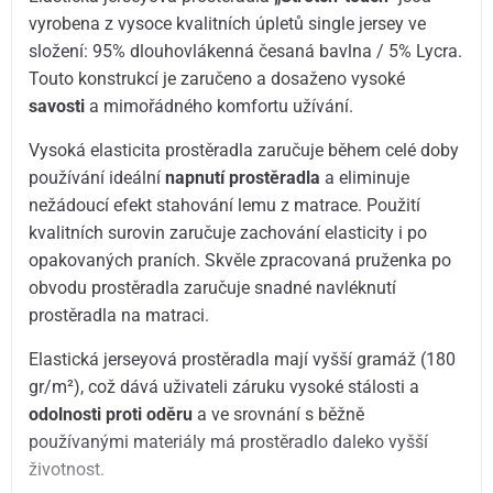
vyrobena z vysoce kvalitních úpletů single jersey ve
složení: 95% dlouhovlákenná česaná bavlna / 5% Lycra.
Touto konstrukcí je zaručeno a dosaženo vysoké
savosti
a mimořádného komfortu užívání.
Vysoká elasticita prostěradla zaručuje během celé doby
používání ideální
napnutí prostěradla
a eliminuje
nežádoucí efekt stahování lemu z matrace. Použití
kvalitních surovin zaručuje zachování elasticity i po
opakovaných praních. Skvěle zpracovaná pruženka po
obvodu prostěradla zaručuje snadné navléknutí
prostěradla na matraci.
Elastická jerseyová prostěradla mají vyšší gramáž (180
gr/m²), což dává uživateli záruku vysoké stálosti a
odolnosti proti oděru
a ve srovnání s běžně
používanými materiály má prostěradlo daleko vyšší
životnost.