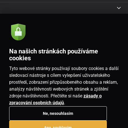
Akce a novinky e-mailem
Odeslat
Na našich stránkách používáme
Souhlasím se
zásadami zpracování osobních údajů
cookies
Tyto webové stránky používají soubory cookies a další
sledovací nástroje s cílem vylepšení uživatelského
prostředí, zobrazení přizpůsobeného obsahu a reklam,
CZ
analýzy návštěvnosti webových stránek a zjištění
zdroje návštěvnosti. Přečtěte si naše
zásady o
zpracování osobních údajů
.
Ne, nesouhlasím
Copyright © 2026
www.homeville.cz
. Všechna práva vyhrazena.
Ano, souhlasím