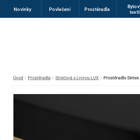
Byto
Novinky
Povlečení
Prostěradla
texti
Úvod
Prostěradla
Strečová s Lycrou LUX
Prostěradlo Sintex