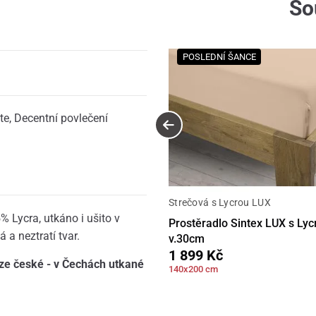
So
POSLEDNÍ ŠANCE
te
,
Decentní povlečení
Strečová s Lycrou LUX
% Lycra, utkáno i ušito v
Prostěradlo Sintex LUX s Ly
 a neztratí tvar.
v.30cm
1 899 Kč
yze české - v Čechách utkané
140x200 cm