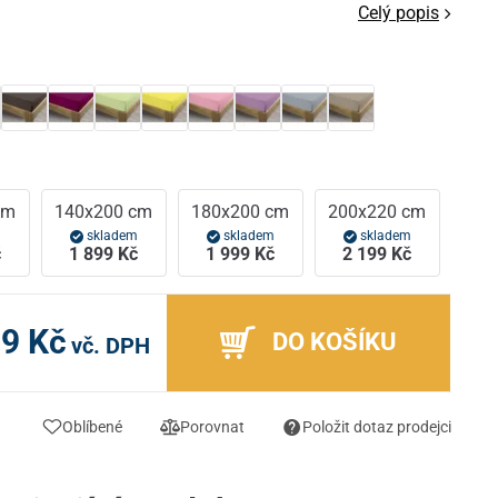
Celý popis
cm
140x200 cm
180x200 cm
200x220 cm
m
skladem
skladem
skladem
č
1 899 Kč
1 999 Kč
2 199 Kč
99 Kč
DO KOŠÍKU
vč. DPH
Oblíbené
Porovnat
Položit dotaz prodejci