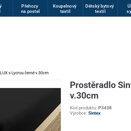
vý
Přehozy
Koupelnový
Dětský bytový
Ú
l
na postel
textil
textil
s
 LUX s Lycrou černé v.30cm
Prostěradlo Sin
v.30cm
Kód produktu:
P3438
Výrobce:
Sintex