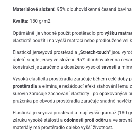
Materiálové složení:
95% dlouhovlákenná česaná bavlna 
Kvalita:
180 g/m2
Optimálně je vhodné použít prostěradlo pro
výšku matra
elasticitě použít i na vyšší matraci nebo prodloužené velik
Elastická jerseyová prostěradla
„Stretch-touch“
jsou vyrob
úpletů single jersey ve složení: 95% dlouhovlákenná česa
konstrukcí je zaručeno a dosaženo vysoké
savosti
a mimo
Vysoká elasticita prostěradla zaručuje během celé doby p
prostěradla
a eliminuje nežádoucí efekt stahování lemu z 
surovin zaručuje zachování elasticity i po opakovaných 
pruženka po obvodu prostěradla zaručuje snadné navléknu
Elastická jerseyová prostěradla mají vyšší gramáž (180 gr
záruku vysoké stálosti a
odolnosti proti oděru
a ve srovn
materiály má prostěradlo daleko vyšší životnost.