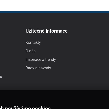
Užitečné informace
Kontakty
O nás
Inspirace a trendy
Rady a návody
jů
ch používáme cookies