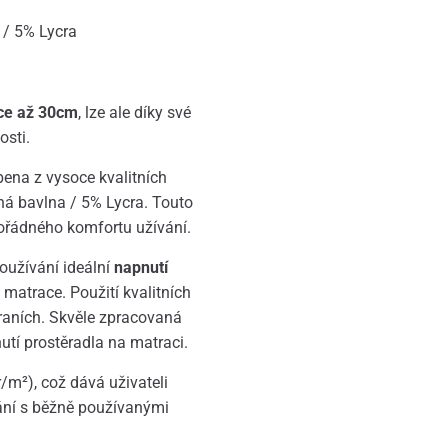
/ 5% Lycra
ce až 30cm
, lze ale díky své
osti.
ena z vysoce kvalitních
ná bavlna / 5% Lycra. Touto
řádného komfortu užívání.
oužívání ideální
napnutí
matrace. Použití kvalitních
praních. Skvěle zpracovaná
tí prostěradla na matraci.
/m²), což dává uživateli
ání s běžně používanými