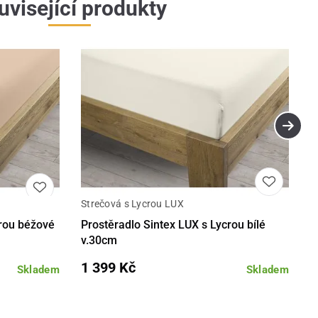
uvisející produkty
Strečová s Lycrou LUX
Detail
Detail
crou béžové
Prostěradlo Sintex LUX s Lycrou bílé
v.30cm
1 399 Kč
Skladem
Skladem