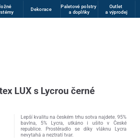
ložné
Paletové polstry
Outlet
Dekorace
ystémy
a doplňky
a výprodej
tex LUX s Lycrou černé
Lepší kvalitu na českém trhu sotva najdete. 95%
bavlna, 5% Lycra, utkáno i ušito v České
republice. Prostěradlo se díky vláknu Lycra
nevytahá a neztratí tvar.