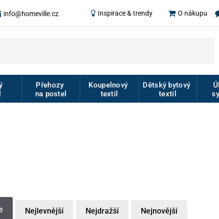
Inspirace & trendy
O nákupu
info@homeville.cz
vý
Přehozy
Koupelnový
Dětský bytový
Ú
l
na postel
textil
textil
s
e
Nejlevnější
Nejdražší
Nejnovější