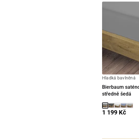
Hladká bavlněná
Bierbaum saténov
středně šedá
1 199 Kč