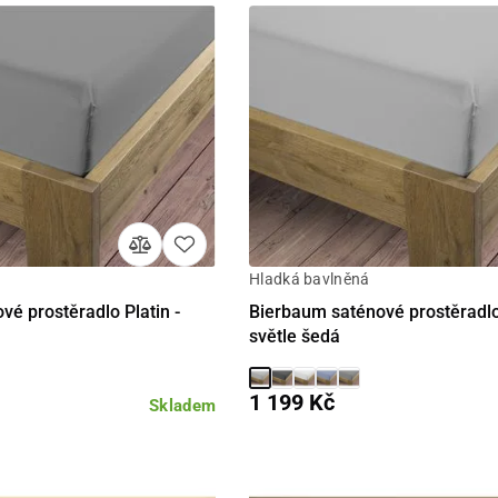
Hladká bavlněná
Detail
Detail
é prostěradlo Platin -
Bierbaum saténové prostěradlo
světle šedá
1 199 Kč
Skladem