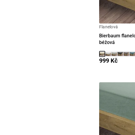
Flanelová
Bierbaum flanelo
béžová
999 Kč