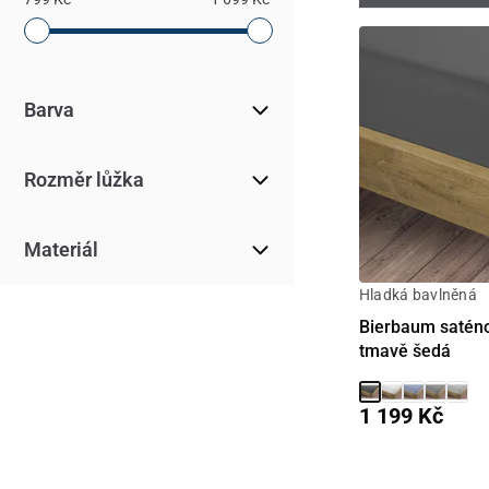
Barva
Rozměr lůžka
Materiál
Hladká bavlněná
Bierbaum saténo
tmavě šedá
1 199 Kč