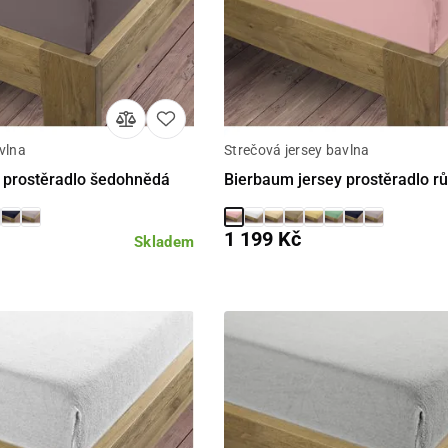
vlna
Strečová jersey bavlna
Detail
Detail
 prostěradlo šedohnědá
Bierbaum jersey prostěradlo r
1 199 Kč
Skladem