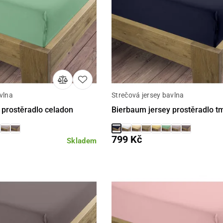
vlna
Strečová jersey bavlna
Detail
Detail
 prostěradlo celadon
Bierbaum jersey prostěradlo t
799 Kč
Skladem