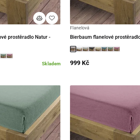
Flanelová
Detail
Detail
vé prostěradlo Natur -
Bierbaum flanelové prostěradl
999 Kč
Skladem