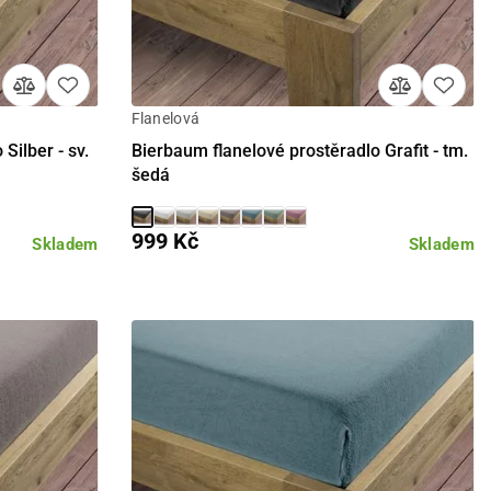
Flanelová
Detail
Silber - sv.
Bierbaum flanelové prostěradlo Grafit - tm.
šedá
999 Kč
Skladem
Skladem