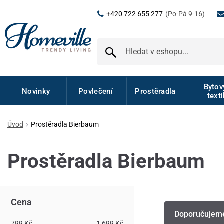
+420 722 655 277
(Po-Pá 9-16)
Byto
Novinky
Povlečení
Prostěradla
texti
Úvod
Prostěradla Bierbaum
Prostěradla Bierbaum
Cena
Doporučujem
799 Kč
1 699 Kč