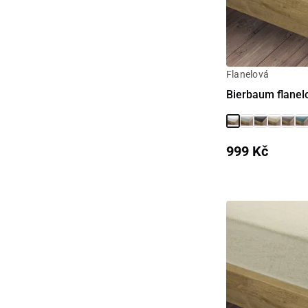
Flanelová
Bierbaum flanel
999 Kč