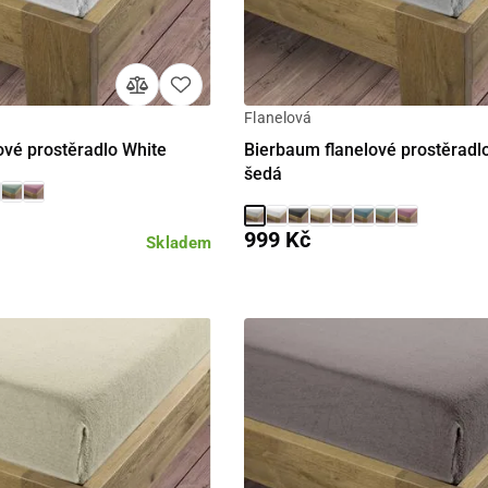
Flanelová
Detail
Detail
ové prostěradlo White
Bierbaum flanelové prostěradlo 
šedá
999 Kč
Skladem