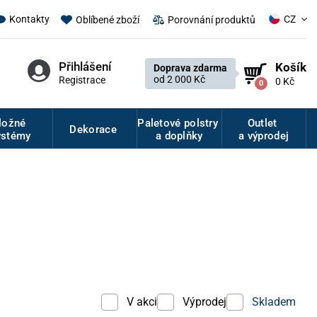
CZ
Kontakty
Oblíbené zboží
Porovnání produktů
Přihlášení
Košík
Doprava zdarma
od 2 000 Kč
Registrace
0 Kč
0
ložné
Paletové polstry
Outlet
Dekorace
ystémy
a doplňky
a výprodej
V akci
Výprodej
Skladem