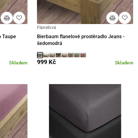
Flanelová
Detail
o Taupe
Bierbaum flanelové prostěradlo Jeans -
šedomodrá
999 Kč
Skladem
Skladem