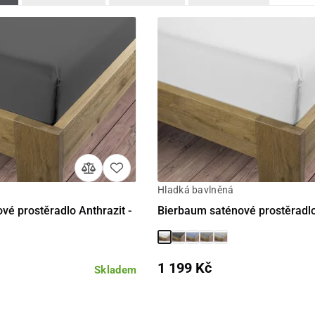
Hladká bavlněná
Detail
Detail
vé prostěradlo Anthrazit -
Bierbaum saténové prostěradlo
1 199 Kč
Skladem