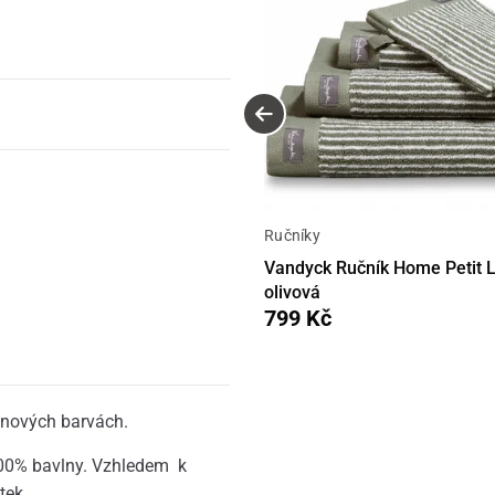
Ručníky
Vandyck Ručník Home Petit Li
olivová
799 Kč
 nových barvách.
100% bavlny. Vzhledem k
tek.