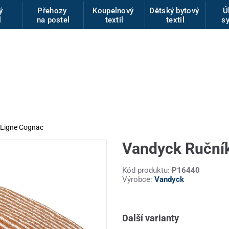
vý
Přehozy
Koupelnový
Dětský bytový
Ú
l
na postel
textil
textil
s
 Ligne Cognac
Vandyck Ručník
Kód produktu:
P16440
Výrobce:
Vandyck
Další varianty