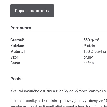
Popis a parametry
Parametry
Gramáž
550 g/m²
Kolekce
Podzim
Materiál
100 % bavlna
Vzor
pruhy
Barva
hnědá
Popis
Kvalitní bavlněné osušky a ručníky od výrobce Vandyck v
Luxusní ručníky s decentními proužky jsou vyrobeny ze 
vysoké gramáži mají vynikající savost a jsou jemné na do