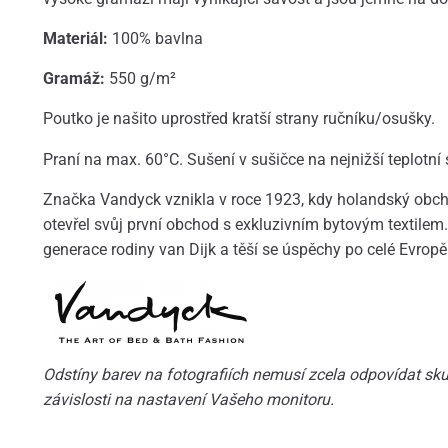
Materiál:
100% bavlna
Gramáž:
550 g/m²
Poutko je našito uprostřed kratší strany ručníku/osušky.
Praní na max. 60°C. Sušení v sušičce na nejnižší teplotní
Značka Vandyck vznikla v roce 1923, kdy holandský obcho
otevřel svůj první obchod s exkluzivním bytovým textilem. 
generace rodiny van Dijk a těší se úspěchy po celé Evropě
Odstíny barev na fotografiích nemusí zcela odpovídat skut
závislosti na nastavení Vašeho monitoru.