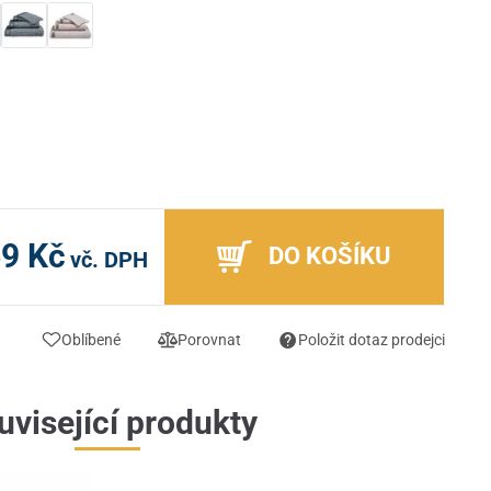
9 Kč
DO KOŠÍKU
vč. DPH
Oblíbené
Porovnat
Položit dotaz prodejci
uvisející produkty