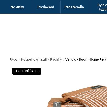
Byto
Novinky
Povlečení
Prostěradla
texti
Úvod
Koupelnový textil
Ručníky
Vandyck Ručník Home Petit
POSLEDNÍ ŠANCE