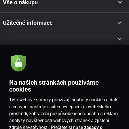
Vše o nákupu
Užitečné informace
Akce a novinky e-mailem
Odeslat
Na našich stránkách používáme
Souhlasím se
zásadami zpracování osobních údajů
cookies
Tyto webové stránky používají soubory cookies a další
sledovací nástroje s cílem vylepšení uživatelského
prostředí, zobrazení přizpůsobeného obsahu a reklam,
CZ
analýzy návštěvnosti webových stránek a zjištění
zdroje návštěvnosti. Přečtěte si naše
zásady o