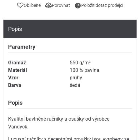
Oblíbené
Porovnat
Položit dotaz prodejci
Popis
Parametry
Gramáž
550 g/m²
Materiál
100 % bavlna
Vzor
pruhy
Barva
šedá
Popis
Kvalitní bavlněné ručníky a osušky od výrobce
Vandyck.
Luxusní ručníky s decentními proužky jsou vyrobeny ze