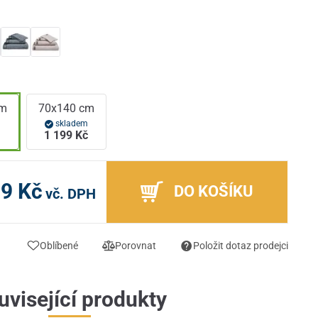
cm
70x140 cm
m
skladem
1 199 Kč
9 Kč
DO KOŠÍKU
vč. DPH
Oblíbené
Porovnat
Položit dotaz prodejci
uvisející produkty