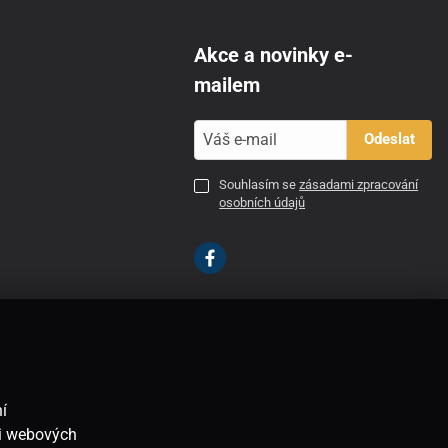
Akce a novinky e-
mailem
Odeslat
Souhlasím se
zásadami zpracování
osobních údajů
CZ
í
ti webových