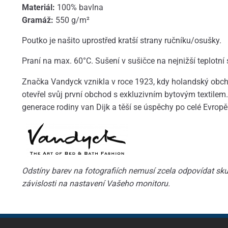
Materiál:
100% bavlna
Gramáž:
550 g/m²
Poutko je našito uprostřed kratší strany ručníku/osušky.
Praní na max. 60°C. Sušení v sušičce na nejnižší teplotní
Značka Vandyck vznikla v roce 1923, kdy holandský obcho
otevřel svůj první obchod s exkluzivním bytovým textilem. 
generace rodiny van Dijk a těší se úspěchy po celé Evropě
Odstíny barev na fotografiích nemusí zcela odpovídat skut
závislosti na nastavení Vašeho monitoru.