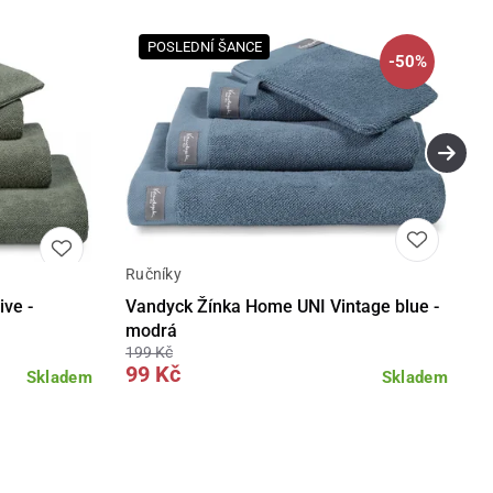
POSLEDNÍ ŠANCE
-50%
Ručníky
Detail
Detail
ve -
Vandyck Žínka Home UNI Vintage blue -
modrá
199 Kč
99 Kč
Skladem
Skladem