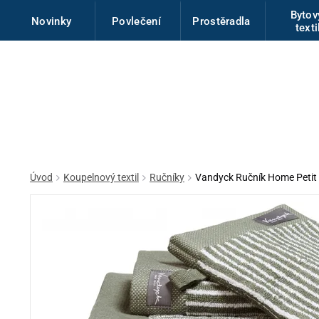
Byto
Novinky
Povlečení
Prostěradla
texti
Úvod
Koupelnový textil
Ručníky
Vandyck Ručník Home Petit L