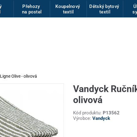
vý
Přehozy
Koupelnový
Dětský bytový
Ú
l
na postel
textil
textil
s
igne Olive - olivová
Vandyck Ručník
olivová
Kód produktu:
P13562
Výrobce:
Vandyck