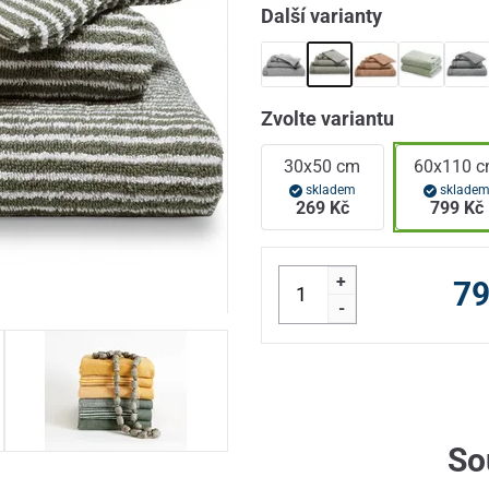
Další varianty
Zvolte variantu
30x50 cm
60x110 
skladem
sklade
269 Kč
799 Kč
+
79
-
So